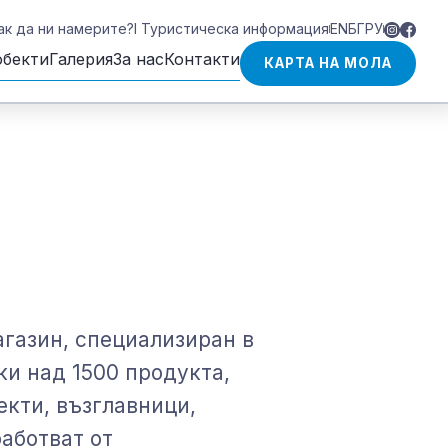
ак да ни намерите?
I Туристическа информация
EN
БГ
РУ
обекти
Галерия
За нас
Контакти
КАРТА НА МОЛА
агазин, специализиран в
ки над 1500 продукта,
екти, възглавници,
работват от