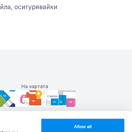
йла, осигурявайки
На картата
Allow all