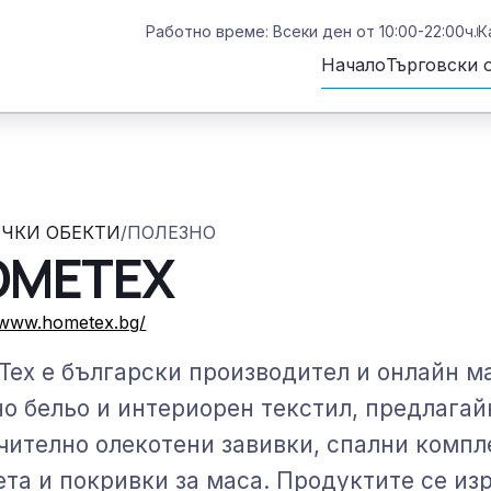
Работно време: Всеки ден от 10:00-22:00ч.
К
Начало
Търговски 
ЧКИ ОБЕКТИ
/
ПОЛЕЗНО
OMETEX
//www.hometex.bg/
Tex е български производител и онлайн м
о бельо и интериорен текстил, предлагай
ително олекотени завивки, спални компл
та и покривки за маса. Продуктите се из