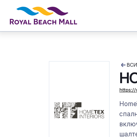
ВСИ
H
https:
​Home
спалн
включ
шалте