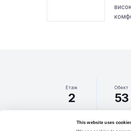
висо
комфо
Етаж
Обект
2
53
This website uses cookie